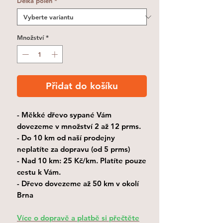
Délka polen
*
Množství
*
Přidat do košíku
- Měkké dřevo sypané Vám
dovezeme v množství 2 až 12 prms.
- Do 10 km od naší prodejny
neplatíte za dopravu (od 5 prms)
- Nad 10 km: 25 Kč/km. Platíte pouze
cestu k Vám.
- Dřevo dovezeme až 50 km v okolí
Brna
Více o dopravě a platbě si přečtěte